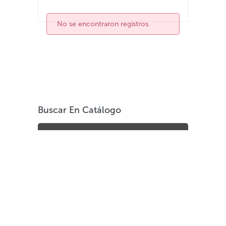
No se encontraron registros.
Buscar En Catálogo
Areas del Conocimiento
Generalidades
Filosofía & psicología
Religión
Ciencias sociales