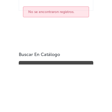
No se encontraron registros.
Buscar En Catálogo
Areas del Conocimiento
Generalidades
Filosofía & psicología
Religión
Ciencias sociales