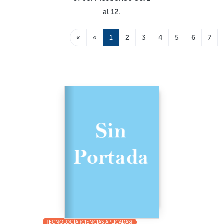
al 12.
«
«
1
2
3
4
5
6
7
TECNOLOGÍA (CIENCIAS APLICADAS)