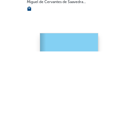
Miguel de Cervantes de Saavedra...
GENERALIDADES
Caperucita en la zona roja...
Manlio Argueta - Universidad Centroamericana ...