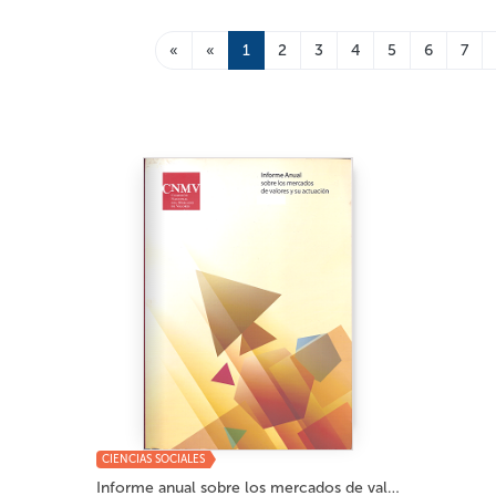
«
«
1
2
3
4
5
6
7
CIENCIAS SOCIALES
Informe anual sobre los mercados de valores 2...