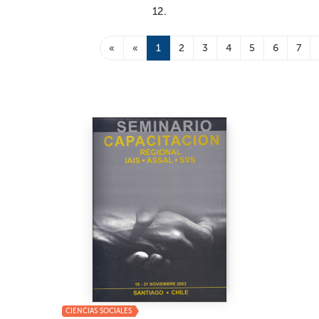
12.
«
«
1
2
3
4
5
6
7
CIENCIAS SOCIALES