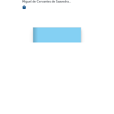
Miguel de Cervantes de Saavedra...
GENERALIDADES
Caperucita en la zona roja...
Manlio Argueta - Universidad Centroamericana ...