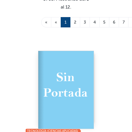
al 12.
«
«
1
2
3
4
5
6
7
TECNOLOGÍA (CIENCIAS APLICADAS)