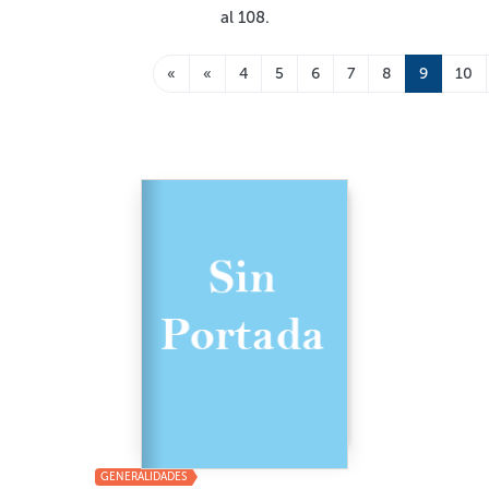
al 108.
«
«
4
5
6
7
8
9
10
GENERALIDADES