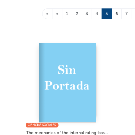
«
«
1
2
3
4
5
6
7
CIENCIAS SOCIALES
The mechanics of the internal rating-base app...