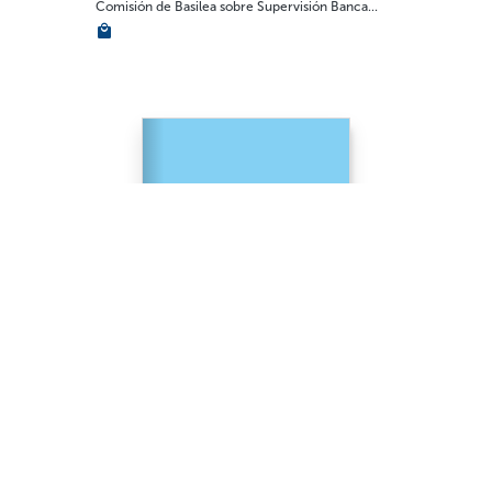
Comisión de Basilea sobre Supervisión Banca...
GENERALIDADES
Alcance e impacto del problema del año 2000...
Comité de Basilea sobre supervisión bancari...