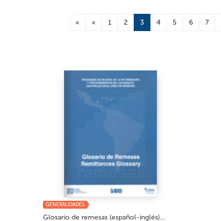
«
«
1
2
3
4
5
6
7
GENERALIDADES
Glosario de remesas (español-inglés)...