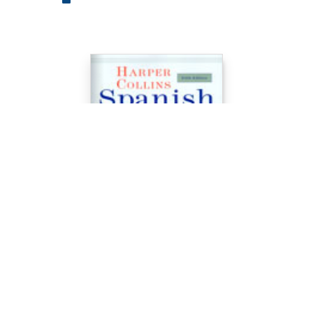
GENERALIDADES
Spanish College Dictionary...
Harper Collins Publisher...