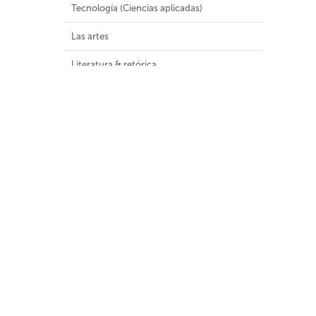
Tecnología (Ciencias aplicadas)
Las artes
Literatura & retórica
Geografía e historia
Malla Curricular
Colecciones Especiales
Colecciones
Audiovisuales (8)
Colección General (1181)
Colección infantil y juvenil (1)