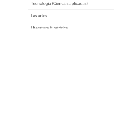
Tecnología (Ciencias aplicadas)
Las artes
Literatura & retórica
Geografía e historia
Malla Curricular
Colecciones Especiales
Colecciones
Audiovisuales (8)
Colección General (1181)
Colección infantil y juvenil (1)