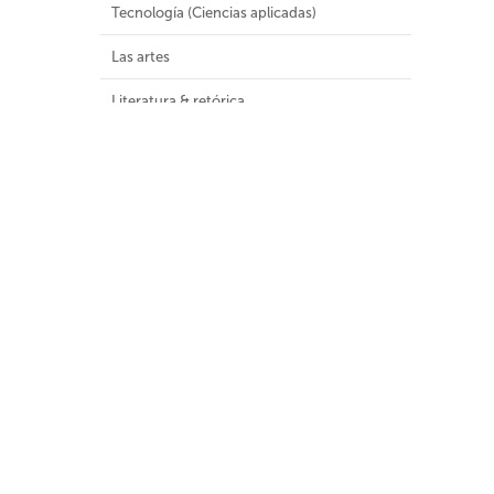
Tecnología (Ciencias aplicadas)
Las artes
Literatura & retórica
Geografía e historia
Malla Curricular
Colecciones Especiales
Colecciones
Audiovisuales (8)
Colección General (1181)
Colección infantil y juvenil (1)