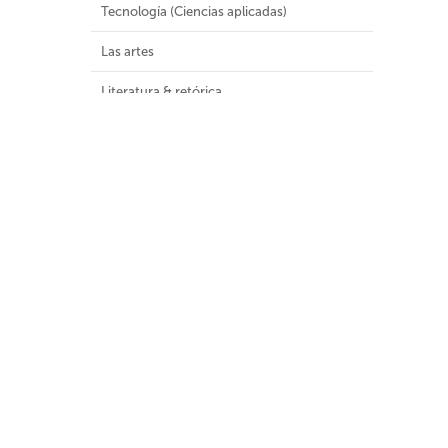
Tecnología (Ciencias aplicadas)
Las artes
Literatura & retórica
Geografía e historia
Malla Curricular
Colecciones Especiales
Colecciones
Audiovisuales (8)
Colección General (1181)
Colección infantil y juvenil (1)