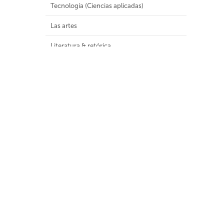
Tecnología (Ciencias aplicadas)
Las artes
Literatura & retórica
Geografía e historia
Malla Curricular
Colecciones Especiales
Colecciones
Audiovisuales (8)
Colección General (1181)
Colección infantil y juvenil (1)