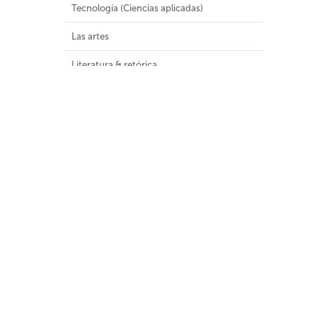
Tecnología (Ciencias aplicadas)
Las artes
Literatura & retórica
Geografía e historia
Malla Curricular
Colecciones Especiales
Colecciones
Audiovisuales (8)
Colección General (1181)
Colección infantil y juvenil (1)