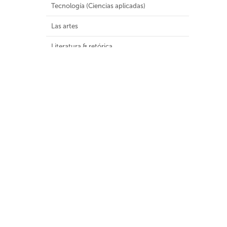
Tecnología (Ciencias aplicadas)
Las artes
Literatura & retórica
Geografía e historia
Malla Curricular
Colecciones Especiales
Colecciones
Audiovisuales (8)
Colección General (1181)
Colección infantil y juvenil (1)