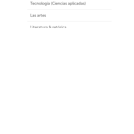
Tecnología (Ciencias aplicadas)
Las artes
Literatura & retórica
Geografía e historia
Malla Curricular
Colecciones Especiales
Colecciones
Audiovisuales (8)
Colección General (1181)
Colección infantil y juvenil (1)